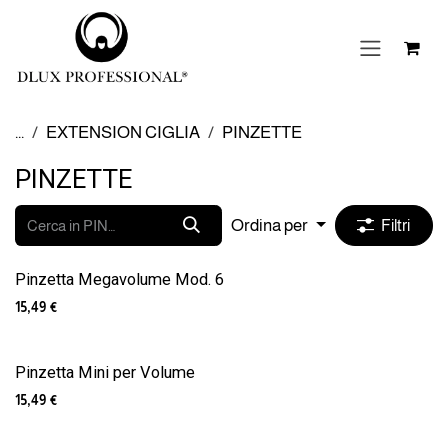
Passa al contenuto
...
EXTENSION CIGLIA
PINZETTE
PINZETTE
Ordina per
Filtri
Esaurito
Pinzetta Megavolume Mod. 6
15,49
€
Pinzetta Mini per Volume
15,49
€