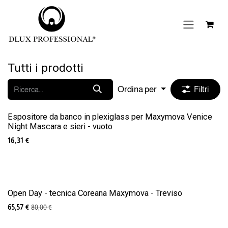
Passa al contenuto
Tutti i prodotti
Ordina per
Filtri
Espositore da banco in plexiglass per Maxymova Venice
Night Mascara e sieri - vuoto
16,31
€
Open Day - tecnica Coreana Maxymova - Treviso
65,57
€
80,00
€