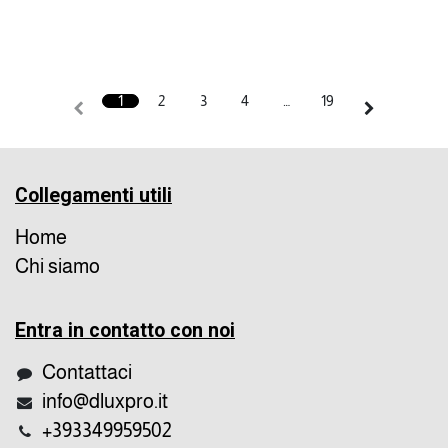
1
2
3
4
…
19
Collegamenti utili
Home
Chi siamo
Entra in contatto con noi
Contattaci
info@dluxpro.it
+393349959502