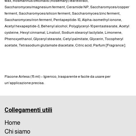
wax, Rosmarinus officinalis (Rosemary) leaf extract,
Saccharomyces/magnesium ferment, Ceramide NP, Saccharomyces/copper
ferment, Saccharomyces/silicon ferment, Saccharomyces/zinc ferment,
Saccharomyces/iron ferment, Pentapeptide-18, Alpha-isomethyl ionone,
Acetyl hexapeptide-8, Behenyl alcohol, Polyglyceryl-10 pentastearate, Acetyl
cysteine, Hexyl cinnamal, Linalool, Sodium stearoyl lactylate, Limonene,
Phenoxyethanol, Glyceryl stearate, Cetyl palmitate, Glycerin, Tocopheryl
acetate, Tetrasodium glutamate diacetate, Citric acid, Parfum [Fragrance].
DETTAGLI PRODOTTO
Flacone Airless (15 ml) – Igienico, trasparente e facile da usare per
un'applicazione precisa.
Collegamenti utili
Home
Chi siamo