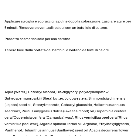
MODO D'USO
Applicare su ciglia e sopracciglia pulite dopo la colorazione. Lasciare agire per
5 minuti. Rimuovere eventuali residui con un batuffolo di cotone.
Prodotto cosmetico solo per uso esterno.
Tenere fuori dalla portata dei bambini e lontano da fonti di calore.
INGREDIENTI
Aqua [Water], Cetearyl alcohol, Bis-diglyceryl polyacyladipate-2,
Butyrospermum parkii (Shea) butter, Jojoba esters, Simmondsia chinensis
(Jojoba) seed oil, Stearyl stearate, Cetearyl glucoside, Helianthus annuus
seed wax, Prunus amygdalus dulcis (Sweet almond) oil, Copernicia cerifera
cera [Copernicia cerifera (Carnauba) wax], Rhus verniciflua peel cera [Rhus
verniciflua peel wax], Argania spinosa kernel oil, Arginine, Ethylhexylglycerin,
Panthenol, Helianthus annuus (Sunflower) seed oil, Acacia decurrens flower