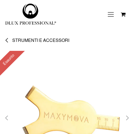
Passa al contenuto
STRUMENTI E ACCESSORI
Esaurito
Esaurito