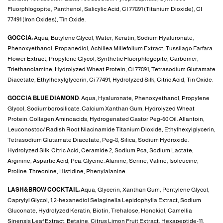
Fluorphlogopite, Panthenol, Salicylic Acid, CI 77891 (Titanium Dioxide), CI
77491 (Iron Oxides), Tin Oxide.
GOCCIA
: Aqua, Butylene Glycol, Water, Keratin, Sodium Hyaluronate,
Phenoxyethanol, Propanediol, Achillea Millefolium Extract, Tussilago Farfara
Flower Extract, Propylene Glycol, Synthetic Fluorphlogopite, Carbomer,
Triethanolamine, Hydrolyzed Wheat Protein, Ci 77891, Tetrasodium Glutamate
Diacetate, Ethylhexylglycerin, Ci 77491, Hydrolyzed Silk, Citric Acid, Tin Oxide.
GOCCIA BLUE DIAMOND
: Aqua, Hyaluronate, Phenoxyethanol, Propylene
Glycol, Sodiumborosilicate. Calcium Xanthan Gum, Hydrolyzed Wheat
Protein. Collagen Aminoacids, Hydrogenated Castor Peg-60 Oil. Allantoin,
Leuconostoc/ Radish Root Niacinamide Titanium Dioxide, Ethylhexylglycerin,
Tetrasodium Glutamate Diacetate, Peg-8, Silica, Sodium Hydroxide.
Hydrolyzed Silk. Citric Acid, Ceramide 2, Sodium Pca, Sodium Lactate,
Arginine, Aspartic Acid, Pca. Glycine. Alanine, Serine, Valine, Isoleucine,
Proline. Threonine, Histidine, Phenylalanine.
LASH&BROW COCKTAIL
: Aqua, Glycerin, Xanthan Gum, Pentylene Glycol,
Caprylyl Glycol, 1,2-hexanediol Selaginella Lepidophylla Extract, Sodium
Gluconate, Hydrolyzed Keratin, Biotin, Trehalose, Honokiol, Camellia
Sinensis Leaf Extract, Betaine, Citrus Limon Fruit Extract, Hexapeptide-11,