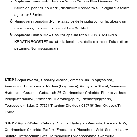
Applicare il siero ristrutturante Goccia/Goccia Blue Diamond. Con
l'aiuto del pennellino Mod.5, distribuire il prodotto sulle ciglia e lasciare
agire per 3-5 minuti.
Rimuovere i bigodini . Pulire la radice delle ciglia con un lip gloss o un
microbrush, utilizzando Lash & Brow Cocktail.
Applicare Lash & Brow Cocktail oppure Step 3 3 HYDRATION &
KERATIN BOOSTER su tutta la lunghezza delle ciglia con l'aiuto di un
pettinino. Non risciacquare.
INGREDIENTI
STEP 1
: Aqua (Water), Cetearyl Alcohol, Ammonium Thioglycolate,,
Ammonium Bicarbonate, Parfum (Fragrance), Propylene Glycol, Ammonium
Hydroside, Caramel, Cetearteh-25, Cetrimonium Chloride, Phenoxyethanol,
Polyquaternium-6, Synthetic Fluorphlogopite, Ethylhexylglycerin,
Tetrasodium Edta, CI 77891 (Titanium Dioxide), CI 77491 (Iron Oxides), Tin
Oxide.
STEP 2
: Aqua (Water), Cetearyl Alcohol, Hydrogen Peroxide, Ceteareth-25,
Cetrimonium Chloride, Parfum (Fragrance), Phosphoric Acid, Sodium Lauryl
Sulfate, Tetrasodium Edta, Tetrasodium Pyrophosphate, Synthetic