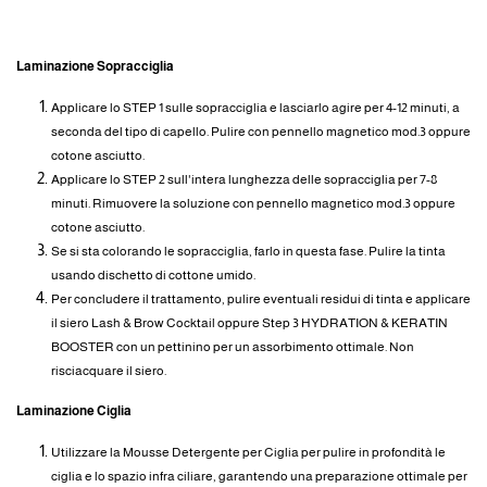
MODO D'USO
Laminazione Sopracciglia
Applicare lo STEP 1 sulle sopracciglia e lasciarlo agire per 4-12 minuti, a
seconda del tipo di capello. Pulire con pennello magnetico mod.3 oppure
cotone asciutto.
Applicare lo STEP 2 sull'intera lunghezza delle sopracciglia per 7-8
minuti. Rimuovere la soluzione con pennello magnetico mod.3 oppure
cotone asciutto.
Se si sta colorando le sopracciglia, farlo in questa fase. Pulire la tinta
usando dischetto di cottone umido.
Per concludere il trattamento, pulire eventuali residui di tinta e applicare
il siero Lash & Brow Cocktail oppure Step 3 HYDRATION & KERATIN
BOOSTER con un pettinino per un assorbimento ottimale. Non
risciacquare il siero.
Laminazione Ciglia
Utilizzare la Mousse Detergente per Ciglia per pulire in profondità le
ciglia e lo spazio infra ciliare, garantendo una preparazione ottimale per