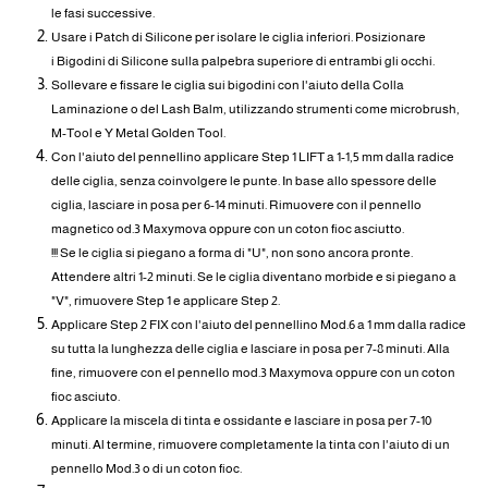
le fasi successive.
Usare i Patch di Silicone per isolare le ciglia inferiori. Posizionare
i Bigodini di Silicone sulla palpebra superiore di entrambi gli occhi.
Sollevare e fissare le ciglia sui bigodini con l'aiuto della Colla
Laminazione o del Lash Balm, utilizzando strumenti come microbrush,
M-Tool e Y Metal Golden Tool.
Con l'aiuto del pennellino applicare Step 1 LIFT a 1-1,5 mm dalla radice
delle ciglia, senza coinvolgere le punte. In base allo spessore delle
ciglia, lasciare in posa per 6-14 minuti. Rimuovere con il pennello
magnetico od.3 Maxymova oppure con un coton fioc asciutto.
!!! Se le ciglia si piegano a forma di "U", non sono ancora pronte.
Attendere altri 1-2 minuti. Se le ciglia diventano morbide e si piegano a
"V", rimuovere Step 1 e applicare Step 2.
Applicare Step 2 FIX con l'aiuto del pennellino Mod.6 a 1 mm dalla radice
su tutta la lunghezza delle ciglia e lasciare in posa per 7-8 minuti. Alla
fine, rimuovere con el pennello mod.3 Maxymova oppure con un coton
fioc asciuto.
Applicare la miscela di tinta e ossidante e lasciare in posa per 7-10
minuti. Al termine, rimuovere completamente la tinta con l'aiuto di un
pennello Mod.3 o di un coton fioc.