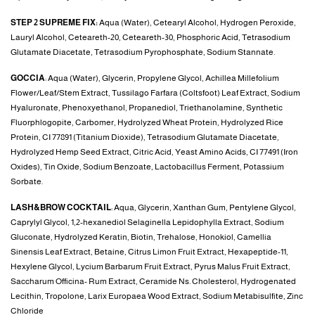
STEP 2 SUPREME FIX:
Aqua (Water), Cetearyl Alcohol, Hydrogen Peroxide,
Lauryl Alcohol, Ceteareth-20, Ceteareth-30, Phosphoric Acid, Tetrasodium
Glutamate Diacetate, Tetrasodium Pyrophosphate, Sodium Stannate.
GOCCIA
: Aqua (Water), Glycerin, Propylene Glycol, Achillea Millefolium
Flower/Leaf/Stem Extract, Tussilago Farfara (Coltsfoot) Leaf Extract, Sodium
Hyaluronate, Phenoxyethanol, Propanediol, Triethanolamine, Synthetic
Fluorphlogopite, Carbomer, Hydrolyzed Wheat Protein, Hydrolyzed Rice
Protein, CI 77891 (Titanium Dioxide), Tetrasodium Glutamate Diacetate,
Hydrolyzed Hemp Seed Extract, Citric Acid, Yeast Amino Acids, CI 77491 (Iron
Oxides), Tin Oxide, Sodium Benzoate, Lactobacillus Ferment, Potassium
Sorbate.
LASH&BROW COCKTAIL
: Aqua, Glycerin, Xanthan Gum, Pentylene Glycol,
Caprylyl Glycol, 1,2-hexanediol Selaginella Lepidophylla Extract, Sodium
Gluconate, Hydrolyzed Keratin, Biotin, Trehalose, Honokiol, Camellia
Sinensis Leaf Extract, Betaine, Citrus Limon Fruit Extract, Hexapeptide-11,
Hexylene Glycol, Lycium Barbarum Fruit Extract, Pyrus Malus Fruit Extract,
Saccharum Officina- Rum Extract, Ceramide Ns. Cholesterol, Hydrogenated
Lecithin, Tropolone, Larix Europaea Wood Extract, Sodium Metabisulfite, Zinc
Chloride