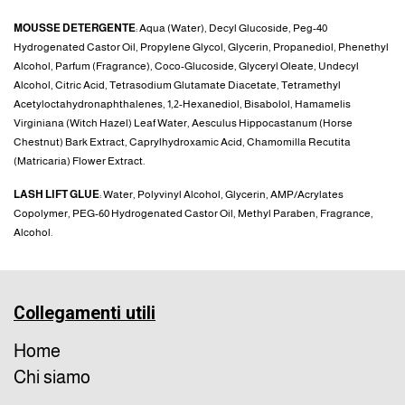
MOUSSE DETERGENTE
: Aqua (Water), Decyl Glucoside, Peg-40
Hydrogenated Castor Oil, Propylene Glycol, Glycerin, Propanediol, Phenethyl
Alcohol, Parfum (Fragrance), Coco-Glucoside, Glyceryl Oleate, Undecyl
Alcohol, Citric Acid, Tetrasodium Glutamate Diacetate, Tetramethyl
Acetyloctahydronaphthalenes, 1,2-Hexanediol, Bisabolol, Hamamelis
Virginiana (Witch Hazel) Leaf Water, Aesculus Hippocastanum (Horse
Chestnut) Bark Extract, Caprylhydroxamic Acid, Chamomilla Recutita
(Matricaria) Flower Extract.
LASH LIFT GLUE
: Water, Polyvinyl Alcohol, Glycerin, AMP/Acrylates
Copolymer, PEG-60 Hydrogenated Castor Oil, Methyl Paraben, Fragrance,
Alcohol.
Collegamenti utili
Home
Chi siamo