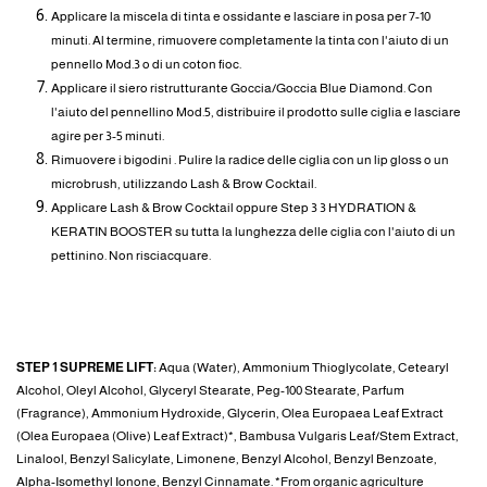
Applicare la miscela di tinta e ossidante e lasciare in posa per 7-10
minuti. Al termine, rimuovere completamente la tinta con l'aiuto di un
pennello Mod.3 o di un coton fioc.
Applicare il siero ristrutturante Goccia/Goccia Blue Diamond. Con
l'aiuto del pennellino Mod.5, distribuire il prodotto sulle ciglia e lasciare
agire per 3-5 minuti.
Rimuovere i bigodini . Pulire la radice delle ciglia con un lip gloss o un
microbrush, utilizzando Lash & Brow Cocktail.
Applicare Lash & Brow Cocktail oppure Step 3 3 HYDRATION &
KERATIN BOOSTER su tutta la lunghezza delle ciglia con l'aiuto di un
pettinino. Non risciacquare.
INGREDIENTI
STEP 1 SUPREME LIFT:
Aqua (Water), Ammonium Thioglycolate, Cetearyl
Alcohol, Oleyl Alcohol, Glyceryl Stearate, Peg-100 Stearate, Parfum
(Fragrance), Ammonium Hydroxide, Glycerin, Olea Europaea Leaf Extract
(Olea Europaea (Olive) Leaf Extract)*, Bambusa Vulgaris Leaf/Stem Extract,
Linalool, Benzyl Salicylate, Limonene, Benzyl Alcohol, Benzyl Benzoate,
Alpha-Isomethyl Ionone, Benzyl Cinnamate. *From organic agriculture