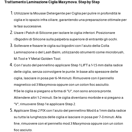
Trattamento Laminazione Ciglia Maxymova. Step by Step
Utilizzare la Mousse Detergente per Ciglia per pulire in profondità le
ciglia e lo spazio infra ciliare, garantendo una preparazione ottimale per
le fasi successive.
Usare i Patch di Silicone per isolare le ciglia inferiori. Posizionare
i Bigodini di Silicone sulla palpebra superiore di entrambi gli occhi.
Sollevare e fissare le ciglia sui bigodini con l'aiuto della Colla
Laminazione o del Lash Balm, utilizzando strumenti come microbrush,
M-Tool e Y Metal Golden Tool.
Con l'aiuto del pennellino applicare Step 1 LIFT a 1-1,5 mm dalla radice
delle ciglia, senza coinvolgere le punte. In base allo spessore delle
ciglia, lasciare in posa per 6-14 minuti. Rimuovere con il pennello
magnetico od.3 Maxymova oppure con un coton fioc asciutto.
!!! Se le ciglia si piegano a forma di "U", non sono ancora pronte.
Attendere altri 1-2 minuti. Se le ciglia diventano morbide e si piegano a
"V", rimuovere Step 1 e applicare Step 2.
Applicare Step 2 FIX con l'aiuto del pennellino Mod.6 a 1 mm dalla radice
su tutta la lunghezza delle ciglia e lasciare in posa per 7-8 minuti. Alla
fine, rimuovere con el pennello mod.3 Maxymova oppure con un coton
fioc asciuto.