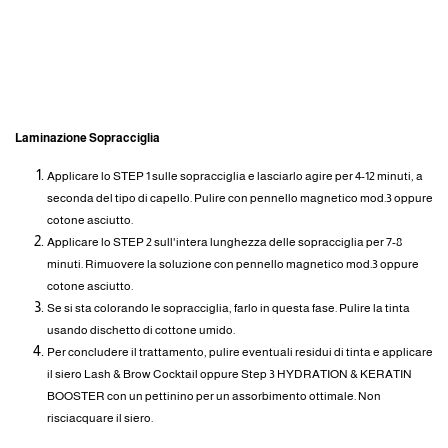
MODO D'USO
Laminazione Sopracciglia
Applicare lo STEP 1 sulle sopracciglia e lasciarlo agire per 4-12 minuti, a
seconda del tipo di capello. Pulire con pennello magnetico mod.3 oppure
cotone asciutto.
Applicare lo STEP 2 sull'intera lunghezza delle sopracciglia per 7-8
minuti. Rimuovere la soluzione con pennello magnetico mod.3 oppure
cotone asciutto.
Se si sta colorando le sopracciglia, farlo in questa fase. Pulire la tinta
usando dischetto di cottone umido.
Per concludere il trattamento, pulire eventuali residui di tinta e applicare
il siero Lash & Brow Cocktail oppure Step 3 HYDRATION & KERATIN
BOOSTER con un pettinino per un assorbimento ottimale. Non
risciacquare il siero.