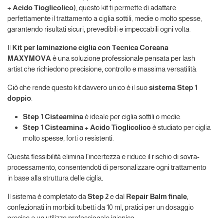
+ Acido Tioglicolico)
, questo kit ti permette di adattare
perfettamente il trattamento a ciglia sottili, medie o molto spesse,
garantendo risultati sicuri, prevedibili e impeccabili ogni volta.
Il
Kit per laminazione ciglia con Tecnica Coreana
MAXYMOVA
è una soluzione professionale pensata per lash
artist che richiedono precisione, controllo e massima versatilità.
Ciò che rende questo kit davvero unico è il suo
sistema Step 1
doppio
:
Step 1 Cisteamina
è ideale per ciglia sottili o medie.
Step 1 Cisteamina + Acido Tioglicolico
è studiato per ciglia
molto spesse, forti o resistenti.
Questa flessibilità elimina l’incertezza e riduce il rischio di sovra-
processamento, consentendoti di personalizzare ogni trattamento
in base alla struttura delle ciglia.
Il sistema è completato da
Step 2
e dal
Repair Balm finale
,
confezionati in morbidi tubetti da 10 ml, pratici per un dosaggio
preciso e un utilizzo professionale igienico.