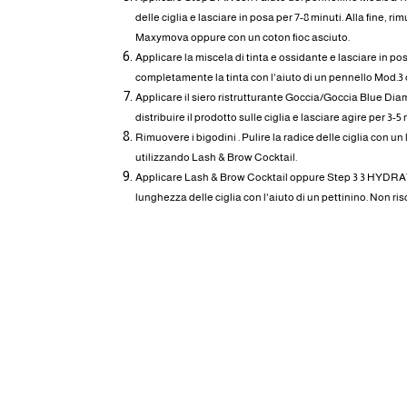
delle ciglia e lasciare in posa per 7-8 minuti. Alla fine, 
Maxymova oppure con un coton fioc asciuto.
Applicare la miscela di tinta e ossidante e lasciare in po
completamente la tinta con l'aiuto di un pennello Mod.3 o
Applicare il siero ristrutturante Goccia/Goccia Blue Dia
distribuire il prodotto sulle ciglia e lasciare agire per 3-5 
Rimuovere i bigodini . Pulire la radice delle ciglia con un
utilizzando Lash & Brow Cocktail.
Applicare Lash & Brow Cocktail oppure Step 3 3 HYD
lunghezza delle ciglia con l'aiuto di un pettinino. Non ri