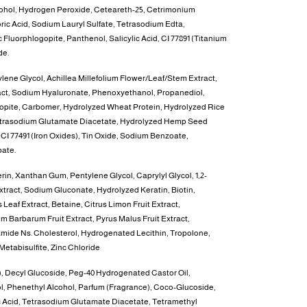
lcohol, Hydrogen Peroxide, Ceteareth-25, Cetrimonium
ric Acid, Sodium Lauryl Sulfate, Tetrasodium Edta,
luorphlogopite, Panthenol, Salicylic Acid, CI 77891 (Titanium
de.
ylene Glycol, Achillea Millefolium Flower/Leaf/Stem Extract,
tract, Sodium Hyaluronate, Phenoxyethanol, Propanediol,
gopite, Carbomer, Hydrolyzed Wheat Protein, Hydrolyzed Rice
 Tetrasodium Glutamate Diacetate, Hydrolyzed Hemp Seed
, CI 77491 (Iron Oxides), Tin Oxide, Sodium Benzoate,
bate.
erin, Xanthan Gum, Pentylene Glycol, Caprylyl Glycol, 1,2-
tract, Sodium Gluconate, Hydrolyzed Keratin, Biotin,
Leaf Extract, Betaine, Citrus Limon Fruit Extract,
m Barbarum Fruit Extract, Pyrus Malus Fruit Extract,
mide Ns. Cholesterol, Hydrogenated Lecithin, Tropolone,
etabisulfite, Zinc Chloride
), Decyl Glucoside, Peg-40 Hydrogenated Castor Oil,
ol, Phenethyl Alcohol, Parfum (Fragrance), Coco-Glucoside,
ic Acid, Tetrasodium Glutamate Diacetate, Tetramethyl