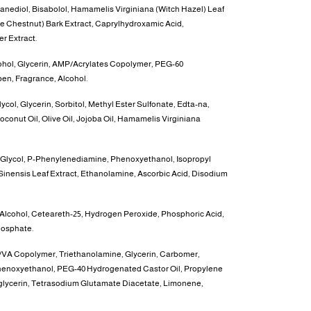
nediol, Bisabolol, Hamamelis Virginiana (Witch Hazel) Leaf
 Chestnut) Bark Extract, Caprylhydroxamic Acid,
r Extract.
lcohol, Glycerin, AMP/Acrylates Copolymer, PEG-60
en, Fragrance, Alcohol.
ycol, Glycerin, Sorbitol, Methyl Ester Sulfonate, Edta-na,
Coconut Oil, Olive Oil, Jojoba Oil, Hamamelis Virginiana
 Glycol, P-Phenylenediamine, Phenoxyethanol, Isopropyl
Sinensis Leaf Extract, Ethanolamine, Ascorbic Acid, Disodium
 Alcohol, Ceteareth-25, Hydrogen Peroxide, Phosphoric Acid,
hosphate.
P/VA Copolymer, Triethanolamine, Glycerin, Carbomer,
Phenoxyethanol, PEG-40 Hydrogenated Castor Oil, Propylene
lglycerin, Tetrasodium Glutamate Diacetate, Limonene,