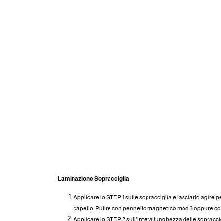
MODO D'USO
Laminazione Sopracciglia
Applicare lo STEP 1 sulle sopracciglia e lasciarlo agire pe
capello. Pulire con pennello magnetico mod.3 oppure co
Applicare lo STEP 2 sull'intera lunghezza delle sopracci