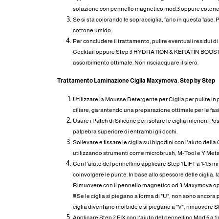
soluzione con pennello magnetico mod.3 oppure cotone 
Se si sta colorando le sopracciglia, farlo in questa fase. 
cottone umido.
Per concludere il trattamento, pulire eventuali residui di
Cocktail oppure Step 3 HYDRATION & KERATIN BOOSTE
assorbimento ottimale. Non risciacquare il siero.
Trattamento Laminazione Ciglia Maxymova. Step by Step
Utilizzare la Mousse Detergente per Ciglia per pulire in pr
ciliare, garantendo una preparazione ottimale per le fas
Usare i Patch di Silicone per isolare le ciglia inferiori. Po
palpebra superiore di entrambi gli occhi.
Sollevare e fissare le ciglia sui bigodini con l'aiuto del
utilizzando strumenti come microbrush, M-Tool e Y Meta
Con l'aiuto del pennellino applicare Step 1 LIFT a 1-1,5 m
coinvolgere le punte. In base allo spessore delle ciglia, l
Rimuovere con il pennello magnetico od.3 Maxymova opp
!!! Se le ciglia si piegano a forma di "U", non sono ancora p
ciglia diventano morbide e si piegano a "V", rimuovere St
Applicare Step 2 FIX con l'aiuto del pennellino Mod.6 a 1