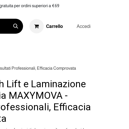
ratuita per ordini superiori a €69
Accedi
Carrello
RKETING
RIVENDITA
KIT
ultati Professionali, Efficacia Comprovata
h Lift e Laminazione
lia MAXYMOVA -
rofessionali, Efficacia
ta