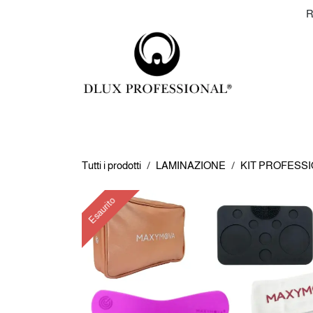
Passa al contenuto
+393349959502
R
SHOP
EXTENSION
LAMINAZ
Tutti i prodotti
LAMINAZIONE
KIT PROFESSI
Esaurito
Esaurito