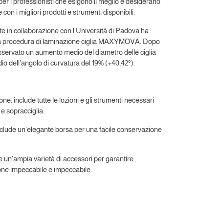
er i professionisti che esigono il meglio e desiderano
e con i migliori prodotti e strumenti disponibili.
e in collaborazione con l'Università di Padova ha
lla procedura di laminazione ciglia MAXYMOVA. Dopo
sservato un aumento medio del diametro delle ciglia
 dell'angolo di curvatura del 19% (+40,42°).
e: include tutte le lozioni e gli strumenti necessari
 e sopracciglia.
clude un'elegante borsa per una facile conservazione
e un'ampia varietà di accessori per garantire
one impeccabile e impeccabile.