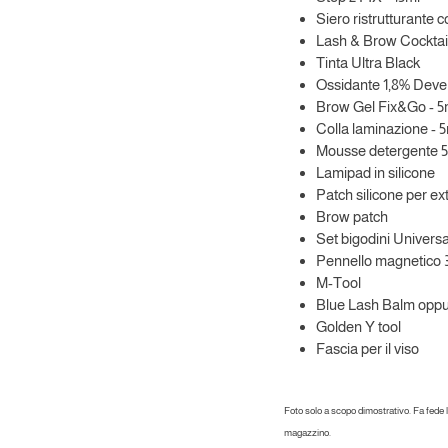
Siero ristrutturante
Lash & Brow Cocktail
Tinta Ultra Black
Ossidante 1,8% Deve
Brow Gel Fix&Go - 5
Colla laminazione - 
Mousse detergente 
Lamipad in silicone
Patch silicone per ex
Brow patch
Set bigodini Universal
Pennello magnetico 
M-Tool
Blue Lash Balm opp
Golden Y tool
Fascia per il viso
Foto solo a scopo dimostrativo. Fa fede la 
magazzino.