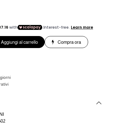
Aggiungi al carrello
Compra ora
giorni
ativi
NI
502