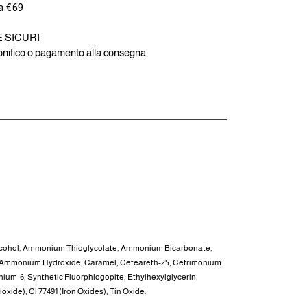
 a €69
E SICURI
bonifico o pagamento alla consegna
lcohol, Ammonium Thioglycolate, Ammonium Bicarbonate,
, Ammonium Hydroxide, Caramel, Ceteareth-25, Cetrimonium
ium-6, Synthetic Fluorphlogopite, Ethylhexylglycerin,
xide), Ci 77491 (Iron Oxides), Tin Oxide.