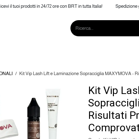
icevi il tuoi prodotti in 24/72 ore con BRT in tutta Italia! Spedizione g
IONE
SOPRACCIGLIA
AFTERCARE
MA
ONALI
Kit Vip Lash Lift e Laminazione Sopracciglia MAXYMOVA - Ris
Kit Vip Las
Sopraccig
Risultati P
Comprova