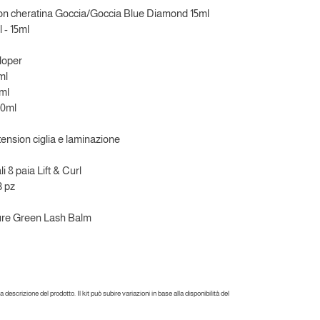
 con cheratina Goccia/Goccia Blue Diamond 15ml
 - 15ml
loper
ml
5ml
50ml
tension ciglia e laminazione
i 8 paia Lift & Curl
3 pz
ure Green Lash Balm
descrizione del prodotto. Il kit può subire variazioni in base alla disponibilità del