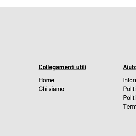
Collegamenti utili
Aiut
Home
Info
Chi siamo
Polit
Polit
Termi