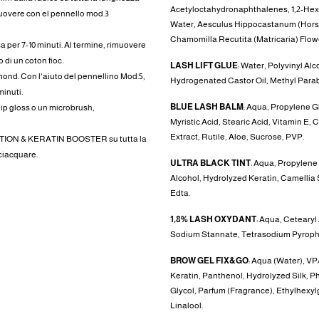
Acetyloctahydronaphthalenes, 1,2-Hexa
rimuovere con el pennello mod.3
Water, Aesculus Hippocastanum (Horse
Chamomilla Recutita (Matricaria) Flowe
sa per 7-10 minuti. Al termine, rimuovere
 di un coton fioc.
LASH LIFT GLUE
: Water, Polyvinyl A
mond. Con l'aiuto del pennellino Mod.5,
Hydrogenated Castor Oil, Methyl Parab
minuti.
BLUE LASH BALM
: Aqua, Propylene Gl
 lip gloss o un microbrush,
Myristic Acid, Stearic Acid, Vitamin E, 
Extract, Rutile, Aloe, Sucrose, PVP.
RATION & KERATIN BOOSTER su tutta la
sciacquare.
ULTRA BLACK TINT
: Aqua, Propylene
Alcohol, Hydrolyzed Keratin, Camellia 
Edta.
1,8% LASH OXYDANT
: Aqua, Cetearyl
Sodium Stannate, Tetrasodium Pyrop
BROW GEL FIX&GO
: Aqua (Water), V
Keratin, Panthenol, Hydrolyzed Silk, 
Glycol, Parfum (Fragrance), Ethylhexy
Linalool.