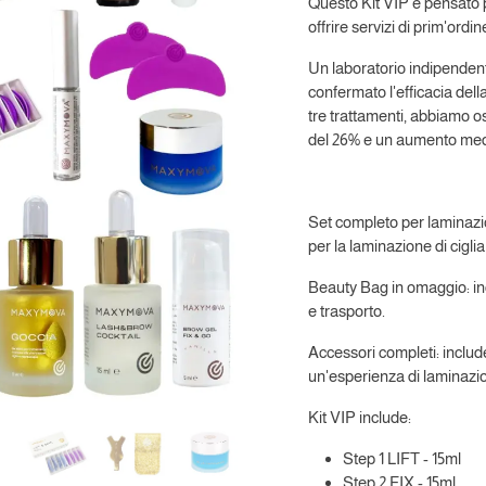
Questo Kit VIP è pensato p
offrire servizi di prim'ordin
Un laboratorio indipendent
confermato l'efficacia de
tre trattamenti, abbiamo o
del 26% e un aumento medio
Set completo per laminazion
per la laminazione di ciglia
Beauty Bag in omaggio: in
e trasporto.
Accessori completi: includ
un'esperienza di laminazi
Kit VIP include:
Step 1 LIFT - 15ml
Step 2 FIX - 15ml