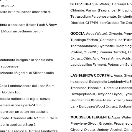
STEP 2 FIX
: Aqua (Water), Cetearyl A
asciutto.
Chloride, Parfum (Fragrance), Phospho
Pulire la tinta usando dischetto di
Tetrasodium Pyrophosphate, Synthetic F
Dioxide), CI 77491 (Iron Oxides), Tin Oxi
 tinta e applicare il siero Lash & Brow
R con un pettinino per un
GOCCIA
: Aqua (Water), Glycerin, Prop
Tussilago Farfara (Coltsfoot) Leaf Ex
Triethanolamine, Synthetic Fluorphlo
Protein, CI 77891 (Titanium Dioxide),
Extract, Citric Acid, Yeast Amino Acids
ofondità le ciglia e lo spazio infra
Lactobacillus Ferment, Potassium Sor
i successive.
sizionare i Bigodini di Silicone sulla
LASH&BROW COCKTAIL
: Aqua, Glyc
hexanediol Selaginella Lepidophylla Ex
la Colla Laminazione o del Lash Balm,
Trehalose, Honokiol, Camellia Sinensis 
l Golden Tool.
Hexapeptide-11, Hexylene Glycol, Lyciu
m dalla radice delle ciglia, senza
Saccharum Officina- Rum Extract, Cera
asciare in posa per 6-14 minuti.
Larix Europaea Wood Extract, Sodium M
ure con un coton fioc asciutto.
MOUSSE DETERGENTE
: Aqua (Water
ronte. Attendere altri 1-2 minuti. Se le
Propylene Glycol, Glycerin, Propanedi
ep 1 e applicare Step 2.
Glyceryl Oleate, Undecyl Alcohol, Citr
 mm dalla radice su tutta la lunghezza