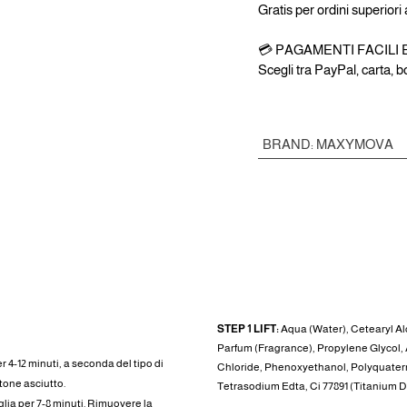
Gratis per ordini superiori
💳 PAGAMENTI FACILI 
Scegli tra PayPal, carta, 
BRAND
:
MAXYMOVA
INGREDIENTI
STEP 1 LIFT:
Aqua (Water), Cetearyl A
Parfum (Fragrance), Propylene Glycol
r 4-12 minuti, a seconda del tipo di
Chloride, Phenoxyethanol, Polyquatern
tone asciutto.
Tetrasodium Edta, Ci 77891 (Titanium Dio
glia per 7-8 minuti. Rimuovere la