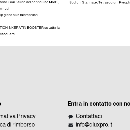
mond. Con l'aiuto del pennellino Mod.5,
Sodium Stannate, Tetrasodium Pyrop
minuti.
 lip gloss o un microbrush,
RATION & KERATIN BOOSTER su tutta la
sciacquare.
o
Entra in contatto con no
rmativa Privacy
Contattaci
ica di rimborso
info@dluxpro.it