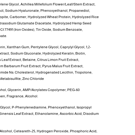
ylene Glycol, Achillea Millefolium Flower/Leaf/Stem Extract,
tract, Sodium Hyaluronate, Phenoxyethanol, Propanediol,
gopite, Carbomer, Hydrolyzed Wheat Protein, Hydrolyzed Rice
 Tetrasodium Glutamate Diacetate, Hydrolyzed Hemp Seed
, CI 77491 (Iron Oxides), Tin Oxide, Sodium Benzoate,
bate.
erin, Xanthan Gum, Pentylene Glycol, Caprylyl Glycol, 1,2-
tract, Sodium Gluconate, Hydrolyzed Keratin, Biotin,
Leaf Extract, Betaine, Citrus Limon Fruit Extract,
m Barbarum Fruit Extract, Pyrus Malus Fruit Extract,
mide Ns. Cholesterol, Hydrogenated Lecithin, Tropolone,
etabisulfite, Zinc Chloride
lcohol, Glycerin, AMP/Acrylates Copolymer, PEG-60
en, Fragrance, Alcohol.
 Glycol, P-Phenylenediamine, Phenoxyethanol, Isopropyl
Sinensis Leaf Extract, Ethanolamine, Ascorbic Acid, Disodium
 Alcohol, Ceteareth-25, Hydrogen Peroxide, Phosphoric Acid,