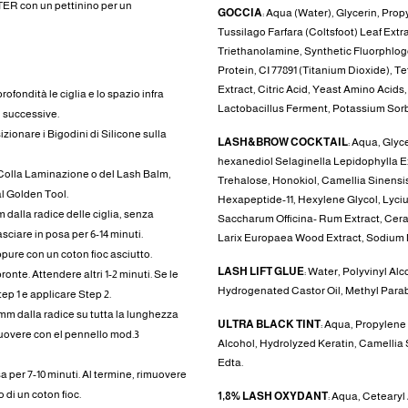
R con un pettinino per un
GOCCIA
: Aqua (Water), Glycerin, Prop
Tussilago Farfara (Coltsfoot) Leaf Ex
Triethanolamine, Synthetic Fluorphlo
Protein, CI 77891 (Titanium Dioxide),
Extract, Citric Acid, Yeast Amino Acids
ofondità le ciglia e lo spazio infra
Lactobacillus Ferment, Potassium Sor
i successive.
sizionare i Bigodini di Silicone sulla
LASH&BROW COCKTAIL
: Aqua, Glyc
hexanediol Selaginella Lepidophylla Ex
la Colla Laminazione o del Lash Balm,
Trehalose, Honokiol, Camellia Sinensis 
l Golden Tool.
Hexapeptide-11, Hexylene Glycol, Lyciu
m dalla radice delle ciglia, senza
Saccharum Officina- Rum Extract, Cera
asciare in posa per 6-14 minuti.
Larix Europaea Wood Extract, Sodium M
ure con un coton fioc asciutto.
LASH LIFT GLUE
: Water, Polyvinyl A
ronte. Attendere altri 1-2 minuti. Se le
Hydrogenated Castor Oil, Methyl Parab
ep 1 e applicare Step 2.
 mm dalla radice su tutta la lunghezza
ULTRA BLACK TINT
: Aqua, Propylene
rimuovere con el pennello mod.3
Alcohol, Hydrolyzed Keratin, Camellia 
Edta.
sa per 7-10 minuti. Al termine, rimuovere
 di un coton fioc.
1,8% LASH OXYDANT
: Aqua, Cetearyl