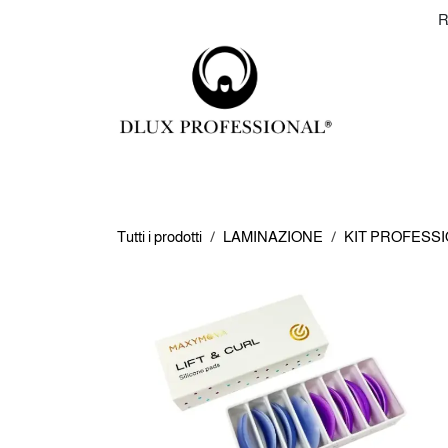
Passa al contenuto
+393349959502
R
SHOP
EXTENSION
LAMINAZ
Tutti i prodotti
LAMINAZIONE
KIT PROFESSI