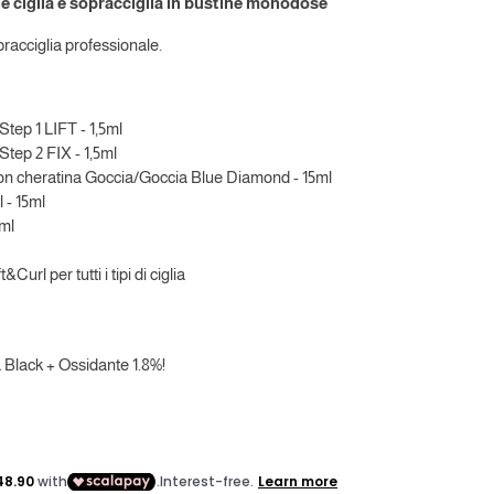
e ciglia e sopracciglia in bustine monodose
pracciglia professionale.
tep 1 LIFT - 1,5ml
tep 2 FIX - 1,5ml
 con cheratina Goccia/Goccia Blue Diamond - 15ml
 - 15ml
5ml
&Curl per tutti i tipi di ciglia
ra Black + Ossidante 1.8%!