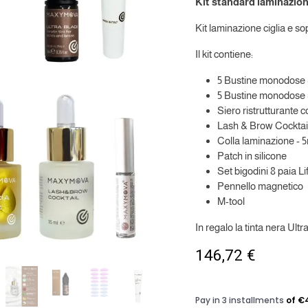
Kit standard laminazion
Kit laminazione ciglia e so
Il kit contiene:
5 Bustine monodose S
5 Bustine monodose S
Siero ristrutturante
Lash & Brow Cocktail
Colla laminazione - 
Patch in silicone
Set bigodini 8 paia Lift
Pennello magnetico
M-tool
In regalo la tinta nera Ult
146,72
€