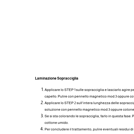
MODO D'USO
Laminazione Sopracciglia
Applicare lo STEP 1 sulle sopracciglia e lasciarlo agire pe
capello. Pulire con pennello magnetico mod.3 oppure co
Applicare lo STEP 2 sull'intera lunghezza delle sopracci
soluzione con pennello magnetico mod.3 oppure cotone 
Se si sta colorando le sopracciglia, farlo in questa fase. 
cottone umido.
Per concludere il trattamento, pulire eventuali residui di