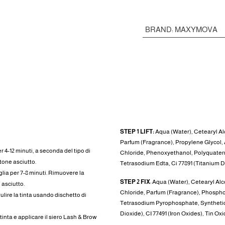
BRAND
:
MAXYMOVA
INGREDIENTI
STEP 1 LIFT:
Aqua (Water), Cetearyl A
Parfum (Fragrance), Propylene Glycol
r 4-12 minuti, a seconda del tipo di
Chloride, Phenoxyethanol, Polyquatern
tone asciutto.
Tetrasodium Edta, Ci 77891 (Titanium Dio
glia per 7-8 minuti. Rimuovere la
STEP 2 FIX
: Aqua (Water), Cetearyl A
asciutto.
Chloride, Parfum (Fragrance), Phospho
Pulire la tinta usando dischetto di
Tetrasodium Pyrophosphate, Synthetic F
Dioxide), CI 77491 (Iron Oxides), Tin Oxi
 tinta e applicare il siero Lash & Brow