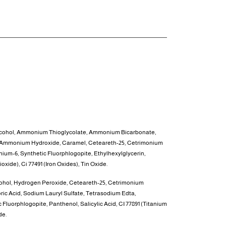
lcohol, Ammonium Thioglycolate, Ammonium Bicarbonate,
, Ammonium Hydroxide, Caramel, Ceteareth-25, Cetrimonium
ium-6, Synthetic Fluorphlogopite, Ethylhexylglycerin,
xide), Ci 77491 (Iron Oxides), Tin Oxide.
lcohol, Hydrogen Peroxide, Ceteareth-25, Cetrimonium
ric Acid, Sodium Lauryl Sulfate, Tetrasodium Edta,
luorphlogopite, Panthenol, Salicylic Acid, CI 77891 (Titanium
de.