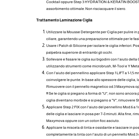
Cocktail oppure Step 3 HYDRATION & KERATIN BOOSTE
assorbimento ottimale. Non risciacquare il siero.
Trattamento Laminazione Ciglia
Utilizzare la Mousse Detergente per Ciglia per pulire in pr
ciliare, garantendo una preparazione ottimale per le fas
Usare i Patch di Silicone per isolare le ciglia inferiori. Po
palpebra superiore di entrambi gli occhi.
Sollevare e fissare le ciglia sui bigodini con l'aiuto del
utilizzando strumenti come microbrush, M-Tool e Y Meta
Con l'aiuto del pennellino applicare Step 1 LIFT a 1-1,5 m
coinvolgere le punte. In base allo spessore delle ciglia, l
Rimuovere con il pennello magnetico od.3 Maxymova opp
!!! Se le ciglia si piegano a forma di "U", non sono ancora p
ciglia diventano morbide e si piegano a "V", rimuovere St
Applicare Step 2 FIX con l'aiuto del pennellino Mod.6 a 1
delle ciglia e lasciare in posa per 7-8 minuti. Alla fine, 
Maxymova oppure con un coton fioc asciuto.
Applicare la miscela di tinta e ossidante e lasciare in po
completamente la tinta con l'aiuto di un pennello Mod.3 o