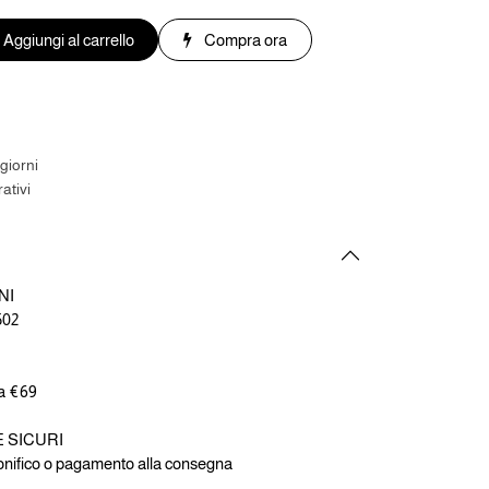
Aggiungi al carrello
Compra ora
giorni
ativi
NI
502
 a €69
E SICURI
bonifico o pagamento alla consegna