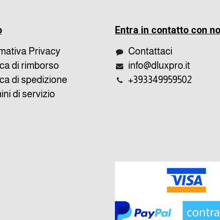
o
Entra in contatto con no
rmativa Privacy
Contattaci
ica di rimborso
info@dluxpro.it
ica di spedizione
+393349959502
ni di servizio