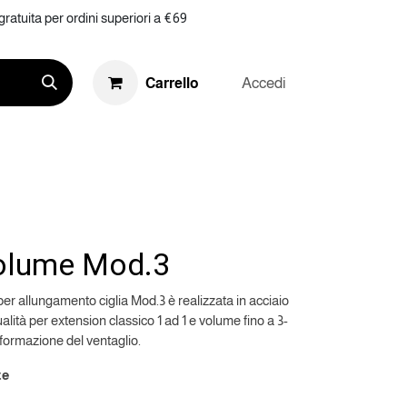
ratuita per ordini superiori a €69
Accedi
Carrello
RKETING
RIVENDITA
KIT
Volume Mod.3
per allungamento ciglia Mod.3 è realizzata in acciaio
ità per extension classico 1 ad 1 e volume fino a 3-
 formazione del ventaglio.
te