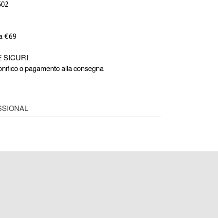
502
 a €69
E SICURI
bonifico o pagamento alla consegna
SSIONAL