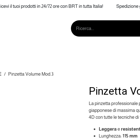
icevi il tuoi prodotti in 24/72 ore con BRT in tutta Italia! Spedizione g
IONE
SOPRACCIGLIA
AFTERCARE
MA
E
Pinzetta Volume Mod.3
Pinzetta 
La pinzetta professionale 
giapponese di massima qual
4D con tutte le tecniche di
Leggera
e
resisten
Lunghezza:
115 mm