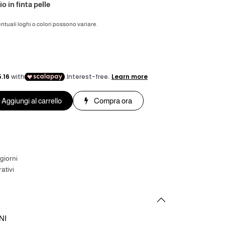
 in finta pelle
ntuali loghi o colori possono variare.
Aggiungi al carrello
Compra ora
giorni
ativi
NI