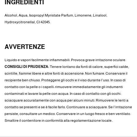
INGREDIENTI
Alcohol, Aqua, Isopropyl Myristate Parfum, Limonene, Linalool,
Hydroxycitronellal, CI 42045.
AVVERTENZE
Liquido e vapori facilmente infiammabili. Provoca grave irritazione oculare.
CONSIGLI DI PRUDENZA:
Tenere lontano da fonti di calore, superfici calde,
scintille, fiamme libere e altre fonti di accensione. Non fumare. Conservare il
recipiente ben chiuso. Proteggere gli occhi e il viso durante l’uso. In caso di
contatto con la pelle o i capelli: rimuovere immediatamente gli indumenti
contaminati e lavare la pelle con acqua. In caso di contatto con gli occhi:
sciacquare accuratamente con acqua per alcuni minuti. Rimuovere le lenti a
contatto se presenti e se è facile farlo. Continuare a sciacquare. Se l’irritazione
persiste, consultare un medico. Conservare in un luogo fresco e ben ventilato.
Smaltire il contenitore in conformità alla regolamentazione locale..