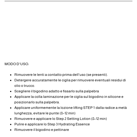
MODO D'USO:
Rimuovere le lenti a contatto prima dell'uso (se presenti).
Detergere accuratamente le ciglia per rimuovere eventuali residui di
olio o trucco.
Scegliere il bigodino adatto e fissarlo sulla palpebra
Applicare la colla laminazione per le ciglia sul bigodino in silicone e
posizionarlo sulla palpebra.
Applicare uniformemente la lozione lifting STEP 1 dalla radice a metà
lunghezza, evitare le punte (8–12 min)
Rimuovere e applicare lo Step 2 Setting Lotion (8–12 min)
Pulire e applicare lo Step 3 Hydrating Essence
Rimuovere il bigodino e pettinare