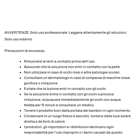
AVVERTENZE: Solo uso professionale. Leggere attentamente gli istruzioni.
Solo uso esterno.
Precauzioni di sicurezza:
Rimuovere le lenti a contatto prima dell'uso.
Assicurati che la soluzione non entri in contatto con la pelle.
Non utilizzare in caso di occhi rossi o altre patologie oculari.
Consultare un dermatologo in caso di comparsa di macchie rosse,
gonfiore o irritazione.
Evitate che la lozione entri in contatto con gli occhi.
Se la soluzione entra in contatto con gli occhi o provoca
irritazione, sciacquare immediatamente gli occhi con acqua
fredda per 15 minuti e consultare un medico.
Tenere il prodotto fuori dalla portata dei bambini in ogni momento.
Conservare in un luogo fresco e asciutto, lontano dalla luce solare
diretta e da fonti di calore.
I produttori, gli importatori e i distributori declinano ogni
responsabilità per l'uso improprio o i danni causati da questo